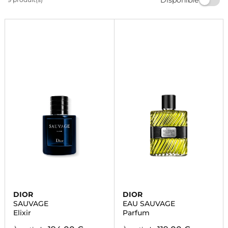
parfait pour vous ou offrez-le en cadeau à un être cher.
Commandez dès maintenant et profitez de la livraison
rapide.
DIOR
DIOR
SAUVAGE
EAU SAUVAGE
Elixir
Parfum