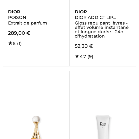
DIOR
DIOR
POISON
DIOR ADDICT LIP
MAXIMIZER
Extrait de parfum
Gloss repulpant lèvres -
effet volume instantané
et longue durée - 24h
289,00 €
d'hydratation
5
(1)
52,30 €
4,7
(9)