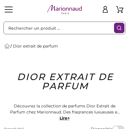
Trier par
Filtres
Dior extrait de parfum
Idées
Bons
DIOR EXTRAIT DE
heveux
Solaire
Homme
Marques
Cadeaux
Plans
PARFUM
Découvrez la collection de parfums Dior Extrait de
Parfum chez Marionnaud. Des fragrances luxueuses et
envoûtantes qui vous transporteront dans un univers
Lire+
de sophistication et d'élégance. Trouvez le parfum
Disponible
9 produit(s)