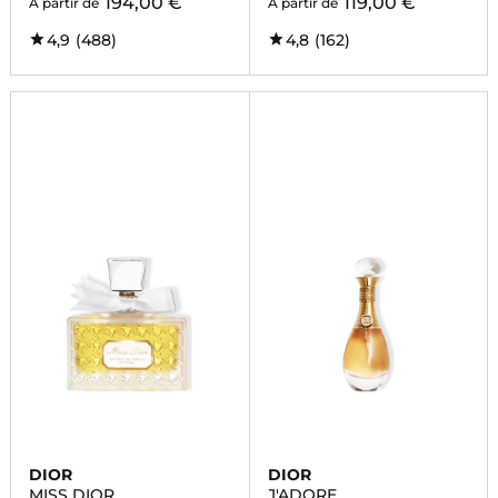
194,00 €
119,00 €
À partir de
À partir de
4,9
(488)
4,8
(162)
DIOR
DIOR
MISS DIOR
J'ADORE