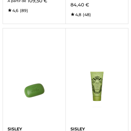
109,50 €
À partir de
84,40 €
4,6
(89)
4,8
(48)
SISLEY
SISLEY