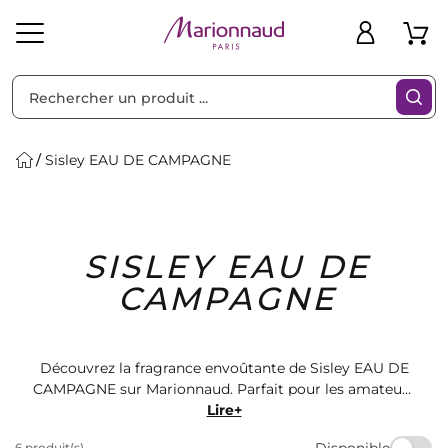
Trier par
Filtres
Sisley EAU DE CAMPAGNE
Idées
Bons
SISLEY EAU DE
heveux
Solaire
Homme
Marques
Cadeaux
Plans
CAMPAGNE
Découvrez la fragrance envoûtante de Sisley EAU DE
CAMPAGNE sur Marionnaud. Parfait pour les amateurs
de parfums frais et naturels, ce parfum vous
Lire+
transportera au cœur de la campagne française.
Disponible
6 produit(s)