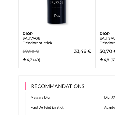
DIOR
DIOR
SAUVAGE
EAU SA
Déodorant stick
Déodora
33,46 €
50,70 
50,70 €
4,7
(49)
4,8
(6
RECOMMANDATIONS
Mascara Dior
Dior J
Fond De Teint En Stick
Adapto