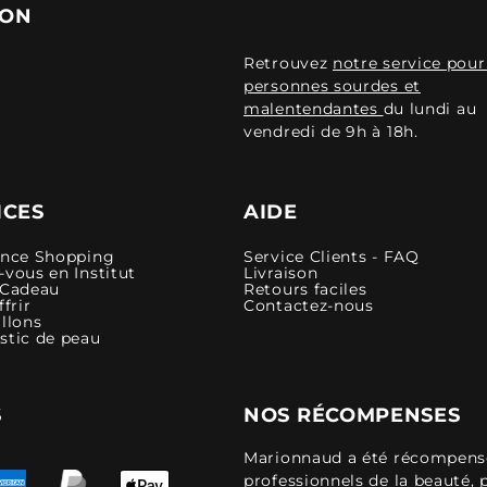
ION
Retrouvez
notre service pour
personnes sourdes et
malentendantes
du lundi au
vendredi de 9h à 18h.
ICES
AIDE
ence Shopping
Service Clients - FAQ
vous en Institut
Livraison
 Cadeau
Retours faciles
ffrir
Contactez-nous
llons
stic de peau
S
NOS RÉCOMPENSES
Marionnaud a été récompensé 
professionnels de la beauté, 