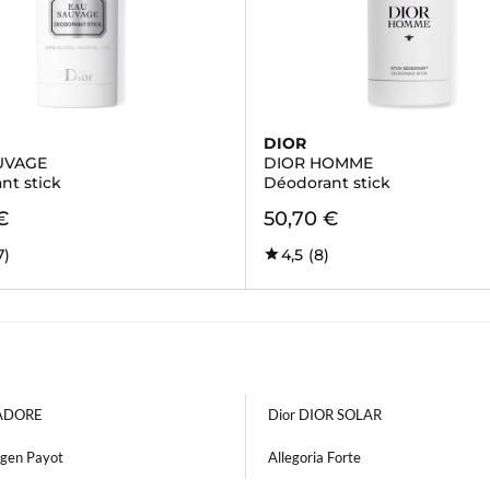
DIOR
UVAGE
DIOR HOMME
nt stick
Déodorant stick
€
50,70 €
7)
4,5
(8)
'ADORE
Dior DIOR SOLAR
gen Payot
Allegoria Forte