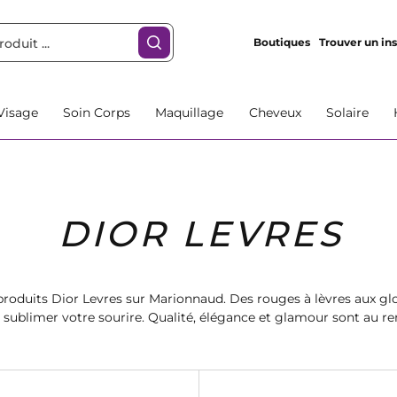
Boutiques
Trouver un ins
Visage
Soin Corps
Maquillage
Cheveux
Solaire
DIOR LEVRES
roduits Dior Levres sur Marionnaud. Des rouges à lèvres aux glo
r sublimer votre sourire. Qualité, élégance et glamour sont au r
irrésistibles. Faites-vous plaisir dès maintenant !