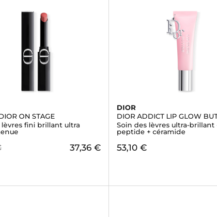
DIOR
DIOR ON STAGE
DIOR ADDICT LIP GLOW BU
èvres fini brillant ultra
Soin des lèvres ultra-brillant 
tenue
peptide + céramide
37,36 €
53,10 €
€