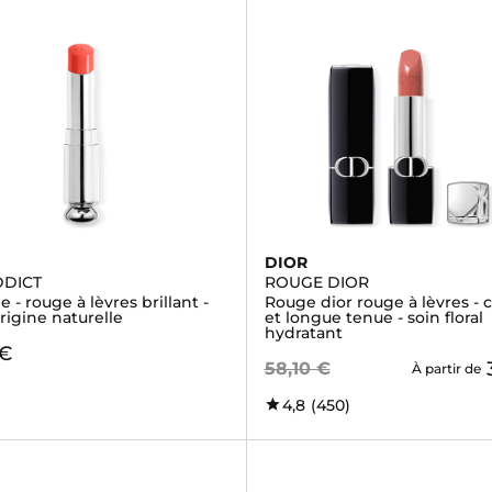
DIOR
DDICT
ROUGE DIOR
 - rouge à lèvres brillant -
Rouge dior rouge à lèvres - 
rigine naturelle
et longue tenue - soin floral
hydratant
 €
58,10 €
À partir de
4,8
(450)