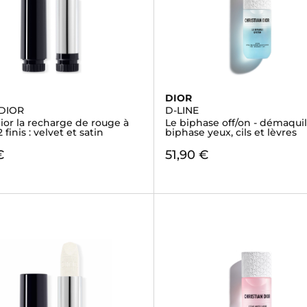
DIOR
DIOR
D-LINE
ior la recharge de rouge à
Le biphase off/on - démaquil
2 finis : velvet et satin
biphase yeux, cils et lèvres
€
51,90 €