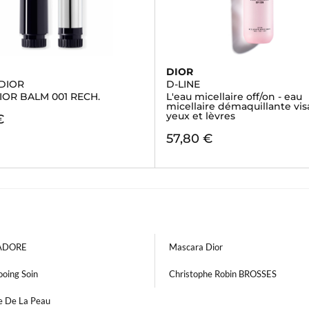
DIOR
DIOR
D-LINE
IOR BALM 001 RECH.
L'eau micellaire off/on - eau
micellaire démaquillante vis
yeux et lèvres
€
57,80 €
'ADORE
Mascara Dior
oing Soin
Christophe Robin BROSSES
ue De La Peau