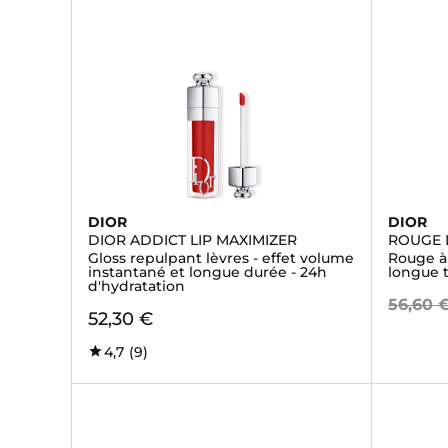
DIOR
DIOR
DIOR ADDICT LIP MAXIMIZER
ROUGE 
Gloss repulpant lèvres - effet volume
Rouge à l
instantané et longue durée - 24h
longue 
d'hydratation
56,60 
52,30 €
4,7
(9)