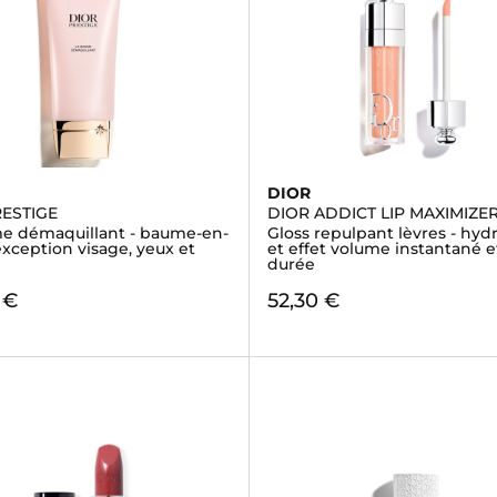
DIOR
RESTIGE
DIOR ADDICT LIP MAXIMIZE
e démaquillant - baume-en-
Gloss repulpant lèvres - hyd
exception visage, yeux et
et effet volume instantané 
durée
 €
52,30 €