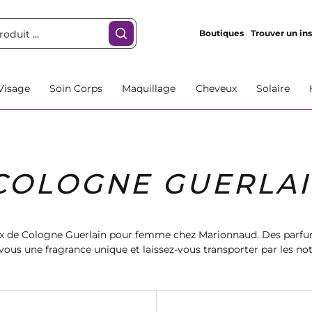
Boutiques
Trouver un ins
Visage
Soin Corps
Maquillage
Cheveux
Solaire
COLOGNE GUERLA
ux de Cologne Guerlain pour femme chez Marionnaud. Des parfum
vous une fragrance unique et laissez-vous transporter par les not
ommandez dès maintenant et profitez de la livraison rapide.