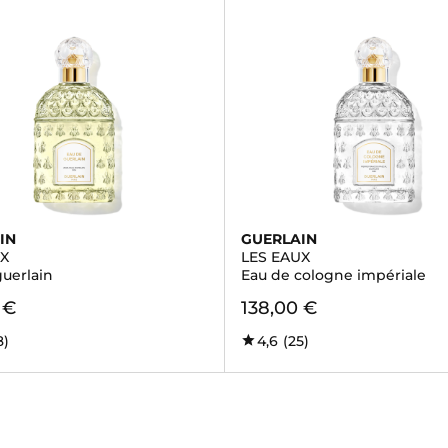
IN
GUERLAIN
UX
LES EAUX
guerlain
Eau de cologne impériale
 €
138,00 €
8)
4,6
(25)