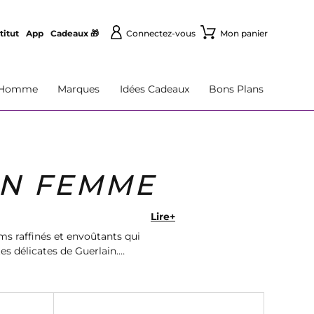
titut
App
Cadeaux 🎁
Connectez-vous
Mon panier
Homme
Marques
Idées Cadeaux
Bons Plans
IN FEMME
Lire+
s raffinés et envoûtants qui
es délicates de Guerlain.