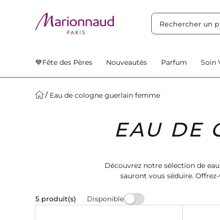
TRIER PAR
Filtres
Nos Suggestions
💙Fête des Pères
Nouveautés
Parfum
Soin 
Eau de cologne guerlain femme
EAU DE 
Découvrez notre sélection de ea
sauront vous séduire. Offrez-
C
Disponible
5 produit(s)