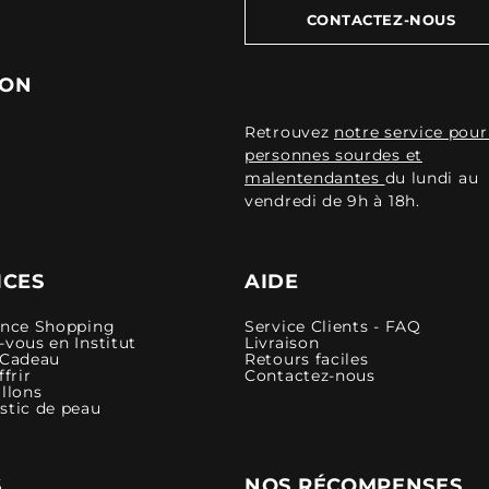
CONTACTEZ-NOUS
ION
Retrouvez
notre service pour
personnes sourdes et
malentendantes
du lundi au
vendredi de 9h à 18h.
ICES
AIDE
ence Shopping
Service Clients - FAQ
vous en Institut
Livraison
 Cadeau
Retours faciles
ffrir
Contactez-nous
llons
stic de peau
S
NOS RÉCOMPENSES