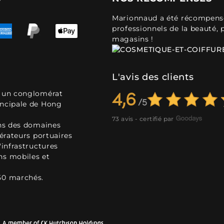
Marionnaud a été récompensé 
professionnels de la beauté, 
magasins !
L'avis des clients
, un conglomérat
4,6
incipale de Hong
73 avis - certifié par
ans des domaines
pérateurs portuaires
'infrastructures
ns mobiles et
50 marchés.