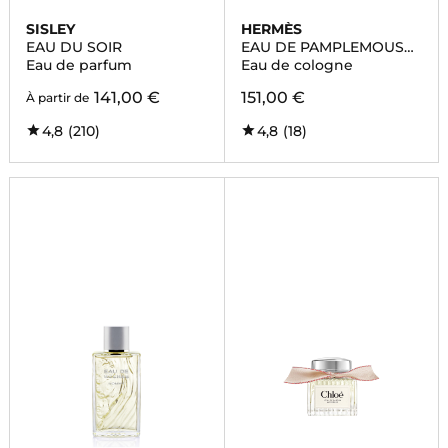
SISLEY
HERMÈS
EAU DU SOIR
EAU DE PAMPLEMOUSSE
ROSE
Eau de parfum
Eau de cologne
141,00 €
151,00 €
À partir de
4,8
(210)
4,8
(18)