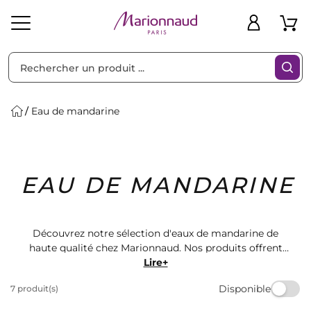
Trier par
Filtres
Eau de mandarine
Idées
Bons
EAU DE MANDARINE
heveux
Solaire
Homme
Marques
Cadeaux
Plans
Découvrez notre sélection d'eaux de mandarine de
haute qualité chez Marionnaud. Nos produits offrent
des notes fraîches et envoûtantes pour une expérience
Lire+
sensorielle unique. Parfaites pour ajouter une touche
Disponible
7 produit(s)
de fraîcheur à votre routine beauté. Trouvez votre
parfum préféré dès aujourd'hui et laissez-vous séduire