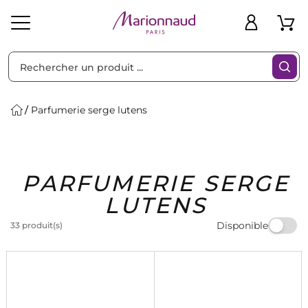
Trier par
Filtres
Parfumerie serge lutens
Idées
Bons
PARFUMERIE SERGE
heveux
Solaire
Homme
Marques
Cadeaux
Plans
LUTENS
Disponible
33 produit(s)