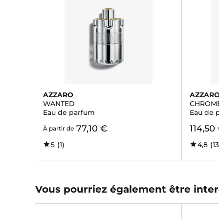
AZZARO
AZZAR
WANTED
CHROM
Eau de parfum
Eau de 
77,10 €
114,50
À partir de
5
(1)
4,8
(1
Vous pourriez également être inter