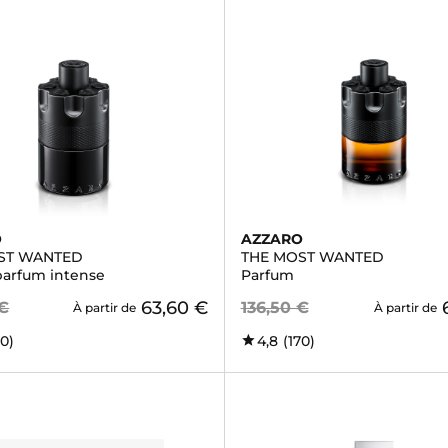
O
AZZARO
ST WANTED
THE MOST WANTED
parfum intense
Parfum
63,60 €
 €
136,50 €
À partir de
À partir de
70)
4,8
(170)