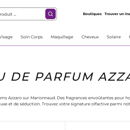
Boutiques
Trouver un ins
Visage
Soin Corps
Maquillage
Cheveux
Solaire
U DE PARFUM AZZ
rfums Azzaro sur Marionnaud. Des fragrances envoûtantes pour
luxe et de séduction. Trouvez votre signature olfactive parmi no
Azzaro et laissez-vous envoûter par leur délicat parfum.