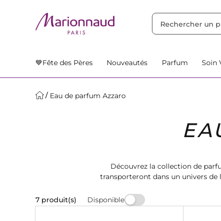
TRIER PAR
Filtres
Nos Suggestions
💙Fête des Pères
Nouveautés
Parfum
Soin 
Eau de parfum Azzaro
EA
Découvrez la collection de pa
transporteront dans un univers de 
Disponible
7 produit(s)