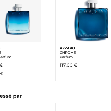
O
AZZARO
E
CHROME
parfum
Parfum
 €
117,00 €
34)
essé par