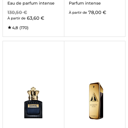
ABSOLU
Eau de parfum intense
Parfum intense
130,50 €
78,00 €
À partir de
63,60 €
À partir de
4,8
(170)