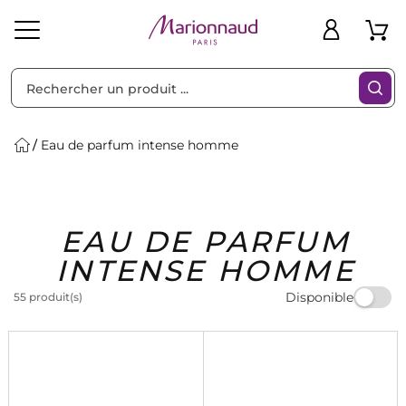
Trier par
Filtres
Eau de parfum intense homme
Idées
Bons
EAU DE PARFUM
heveux
Solaire
Homme
Marques
Cadeaux
Plans
INTENSE HOMME
Disponible
55 produit(s)