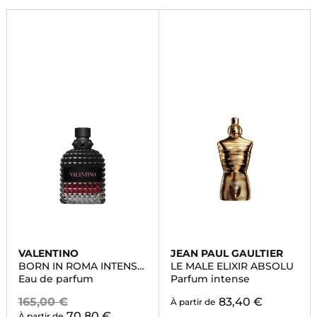
VALENTINO
JEAN PAUL GAULTIER
BORN IN ROMA INTENSE
LE MALE ELIXIR ABSOLU
UOMO
Eau de parfum
Parfum intense
165,00 €
83,40 €
À partir de
70,80 €
À partir de