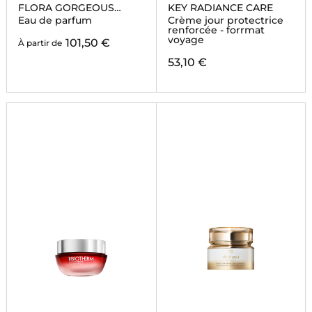
FLORA GORGEOUS
KEY RADIANCE CARE
GARDENIA INTENSE
Eau de parfum
Crème jour protectrice
renforcée - forrmat
voyage
101,50 €
À partir de
53,10 €