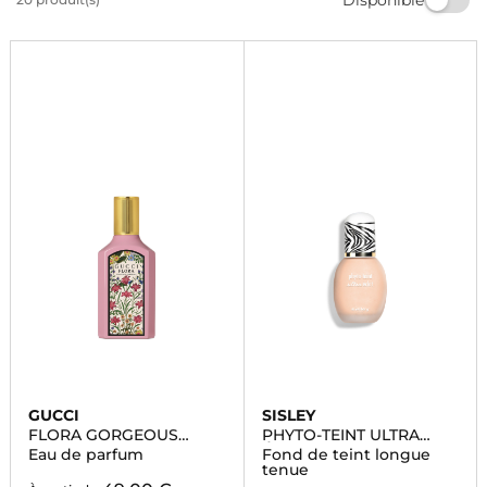
sentir irrésistible. Offrez-vous un parfum qui vous
ressemble et laissez-vous envoûter par ses notes
florales et enivrantes.
GUCCI
SISLEY
FLORA GORGEOUS
PHYTO-TEINT ULTRA
GARDENIA
ÉCLAT
Eau de parfum
Fond de teint longue
tenue