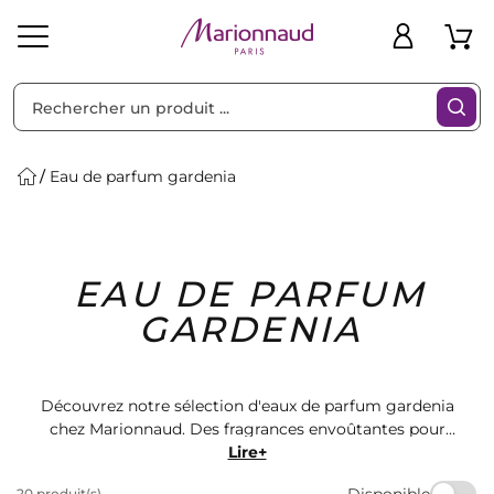
Trier par
Filtres
Eau de parfum gardenia
Idées
Bons
EAU DE PARFUM
heveux
Solaire
Homme
Marques
Cadeaux
Plans
GARDENIA
Découvrez notre sélection d'eaux de parfum gardenia
chez Marionnaud. Des fragrances envoûtantes pour
sublimer votre quotidien. Retrouvez des marques
Lire+
renommées et des produits de qualité pour vous
Disponible
20 produit(s)