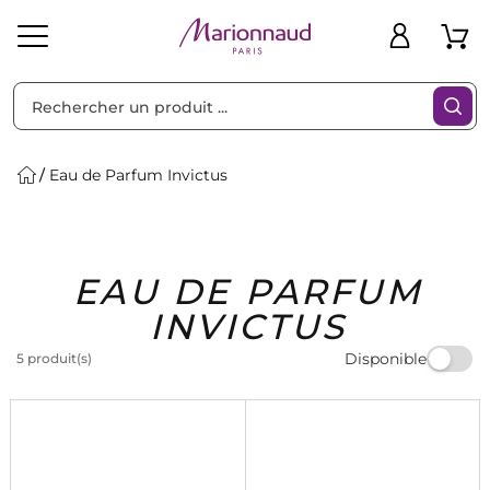
Trier par
Filtres
Eau de Parfum Invictus
Idées
Bons
EAU DE PARFUM
heveux
Solaire
Homme
Marques
Cadeaux
Plans
INVICTUS
Disponible
5 produit(s)