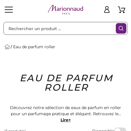
Trier par
Filtres
Eau de parfum roller
Idées
Bons
EAU DE PARFUM
heveux
Solaire
Homme
Marques
Cadeaux
Plans
ROLLER
Découvrez notre sélection de eaux de parfum en roller
pour un parfumage pratique et élégant. Retrouvez les
plus grandes marques de cosmétiques et parfums
Lire+
chez Marionnaud. Offrez-vous un moment de luxe et
Disponible
13 produit(s)