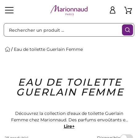
Trier par
Filtres
Eau de toilette Guerlain Femme
Idées
Bons
EAU DE TOILETTE
heveux
Solaire
Homme
Marques
Cadeaux
Plans
GUERLAIN FEMME
Découvrez la collection d'eaux de toilette Guerlain
Femme chez Marionnaud. Des parfums envoûtants et
raffinés pour sublimer votre féminité. Choisissez parmi
Lire+
une sélection de fragrances intemporelles et laissez-
Disponible
28 produit(s)