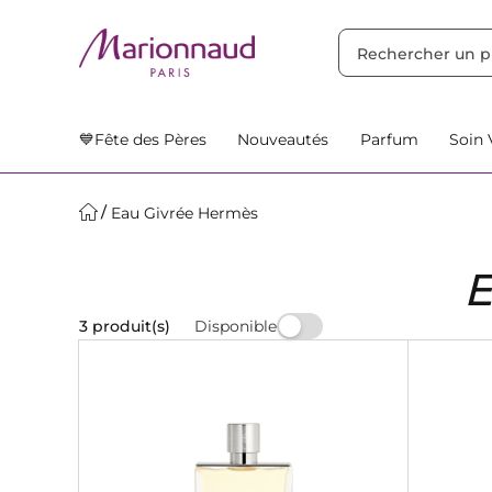
TRIER PAR
Filtres
Nos Suggestions
💙Fête des Pères
Nouveautés
Parfum
Soin 
Eau Givrée Hermès
Disponible
3 produit(s)