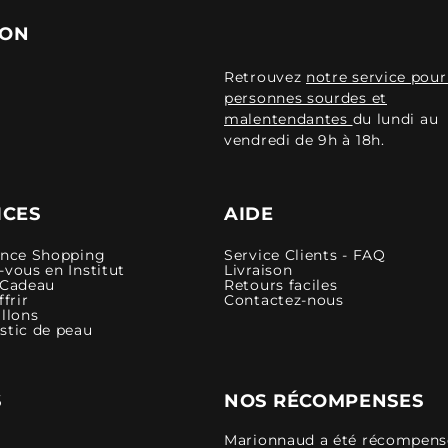
ION
Retrouvez
notre service pour
personnes sourdes et
malentendantes
du lundi au
vendredi de 9h à 18h.
ICES
AIDE
ence Shopping
Service Clients - FAQ
vous en Institut
Livraison
 Cadeau
Retours faciles
ffrir
Contactez-nous
llons
stic de peau
S
NOS RÉCOMPENSES
Marionnaud a été récompensé 