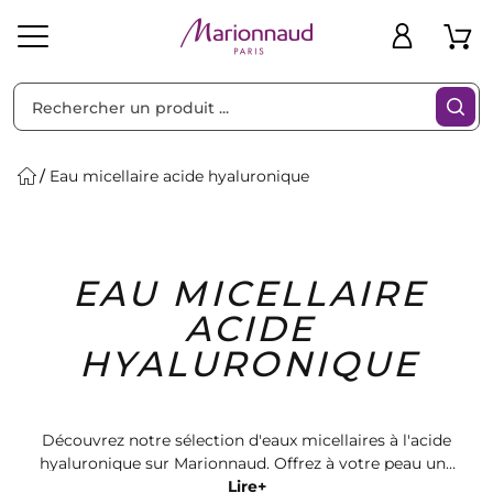
Trier par
Filtres
Eau micellaire acide hyaluronique
Idées
Bons
EAU MICELLAIRE
heveux
Solaire
Homme
Marques
Cadeaux
Plans
ACIDE
HYALURONIQUE
Découvrez notre sélection d'eaux micellaires à l'acide
hyaluronique sur Marionnaud. Offrez à votre peau une
hydratation intense et un nettoyage en profondeur
Lire+