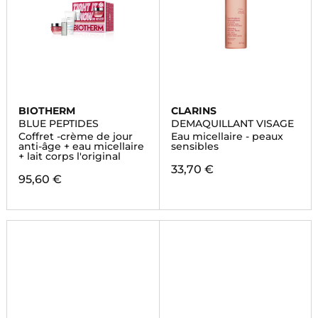
BIOTHERM
CLARINS
BLUE PEPTIDES
DEMAQUILLANT VISAGE
Coffret -crème de jour
Eau micellaire - peaux
anti-âge + eau micellaire
sensibles
+ lait corps l'original
33,70 €
95,60 €