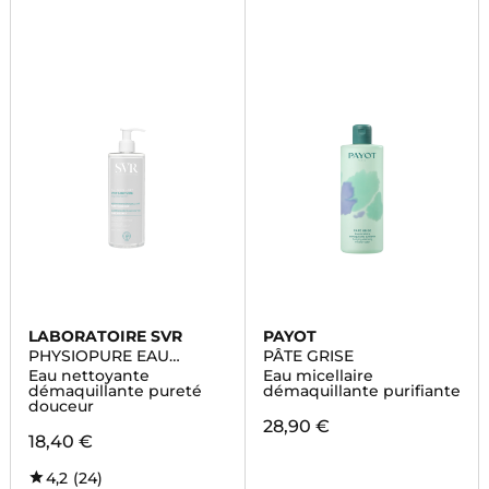
LABORATOIRE SVR
PAYOT
PHYSIOPURE EAU
PÂTE GRISE
MICELLAIRE
Eau nettoyante
Eau micellaire
démaquillante pureté
démaquillante purifiante
douceur
28,90 €
18,40 €
4,2
(24)