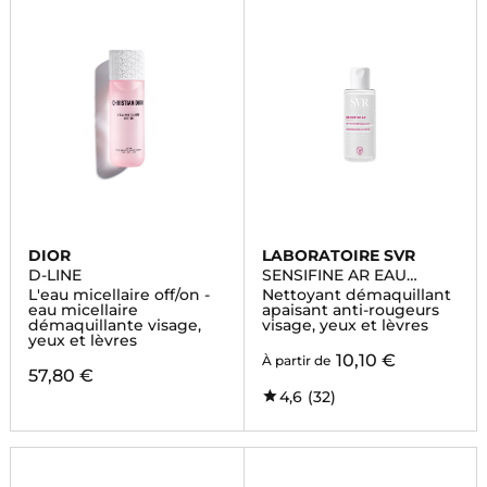
DIOR
LABORATOIRE SVR
D-LINE
SENSIFINE AR EAU
MICELLAIRE
L'eau micellaire off/on -
Nettoyant démaquillant
eau micellaire
apaisant anti-rougeurs
démaquillante visage,
visage, yeux et lèvres
yeux et lèvres
10,10 €
À partir de
57,80 €
4,6
(32)