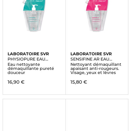
LABORATOIRE SVR
LABORATOIRE SVR
PHYSIOPURE EAU
SENSIFINE AR EAU
MICELLAIRE ECO-
MICELLAIRE ECO-
Eau nettoyante
Nettoyant démaquillant
RECHARGE
RECHARGE
démaquillante pureté
apaisant anti-rougeurs.
douceur
Visage, yeux et lèvres
16,90 €
15,80 €