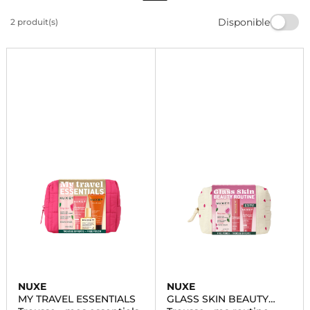
grâce à ces produits de qualité. Retrouvez les
Disponible
2 produit(s)
meilleures marques de cosmétiques pour une peau
éclatante et parfaitement nettoyée. Commandez dès
maintenant!
NUXE
NUXE
MY TRAVEL ESSENTIALS
GLASS SKIN BEAUTY
ROUTINE