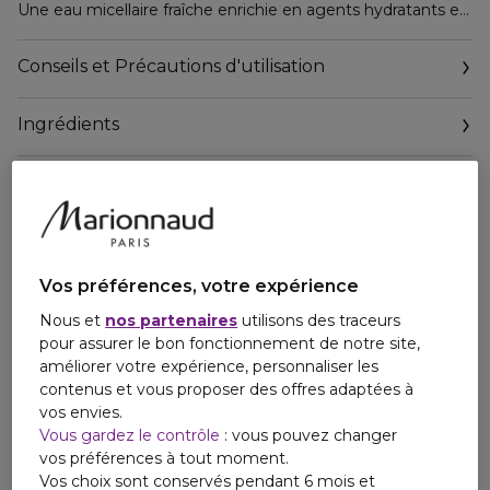
Une eau micellaire fraîche enrichie en agents hydratants et
en niacinamide apaisante pour un nettoyage et un
démaquillage en douceur ! Démaquille visage, yeux et
Conseils et Précautions d'utilisation
lèvres et convient même aux peaux les plus sensibles.
Ingrédients
- Nettoie la peau en douceur : 95% (1)
- Réduit les sensations de tiraillement : : 90% (1)
- Apaise les sensations d'échauffement : 80% (1)
- Calme immédiatement la peau : 80% (1)
(1) Test d'usage sur 21 sujets - application bi-quotidienne sur
28 jours, % de satisfaction.
Vos préférences, votre expérience
Imbiber généreusement un coton et laisser poser
quelques secondes sur les zones sujettes aux rougeurs
Nous et
nos partenaires
utilisons des traceurs
pour les rafraîchir. Puis lisser délicatement pour retirer
pour assurer le bon fonctionnement de notre site,
maquillage et impuretés. SENSIFINE AR Eau micellaire
améliorer votre expérience, personnaliser les
démaquille aussi bien le visage que les yeux et les lèvres.
contenus et vous proposer des offres adaptées à
vos envies.
Vous gardez le contrôle
: vous pouvez changer
vos préférences à tout moment.
Vos choix sont conservés pendant 6 mois et