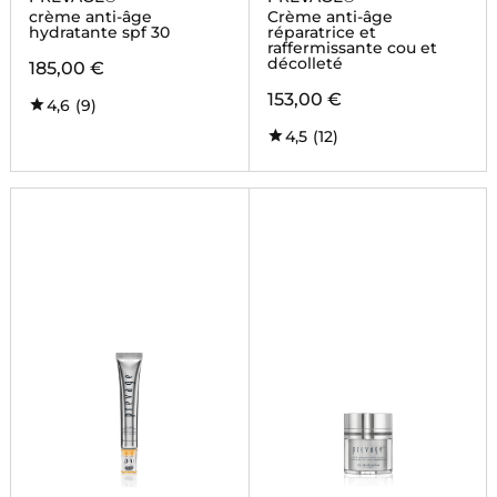
crème anti-âge
Crème anti-âge
hydratante spf 30
réparatrice et
raffermissante cou et
décolleté
185,00 €
153,00 €
4,6
(9)
4,5
(12)