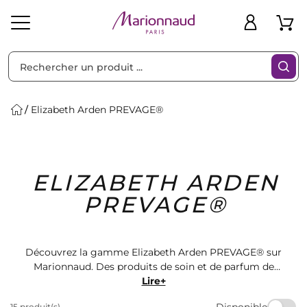
Trier par
Filtres
Elizabeth Arden PREVAGE®
Idées
Bons
ELIZABETH ARDEN
heveux
Solaire
Homme
Marques
Cadeaux
Plans
PREVAGE®
Découvrez la gamme Elizabeth Arden PREVAGE® sur
Marionnaud. Des produits de soin et de parfum de
haute qualité pour sublimer votre beauté. Retrouvez
Lire+
une sélection variée de produits pour prendre soin de
Disponible
15 produit(s)