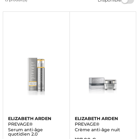
votre peau et vous sentir irrésistible. Faites-vous plaisir
avec les produits Elizabeth Arden PREVAGE® sur
Marionnaud.
ELIZABETH ARDEN
ELIZABETH ARDEN
PREVAGE®
PREVAGE®
Serum anti-âge
Crème anti-âge nuit
quotidien 2.0