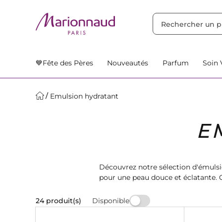
TRIER PAR
Filtres
Nos Suggestions
💙Fête des Pères
Nouveautés
Parfum
Soin 
Emulsion hydratant
E
Découvrez notre sélection d'émulsi
pour une peau douce et éclatante. 
besoins de soi
Disponible
24 produit(s)