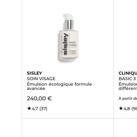
SISLEY
CLINIQ
SOIN VISAGE
BASIC 3
Émulsion écologique formule
Émulsio
avancée
différen
240,00 €
À partir d
4,7
(37)
4,8
(9