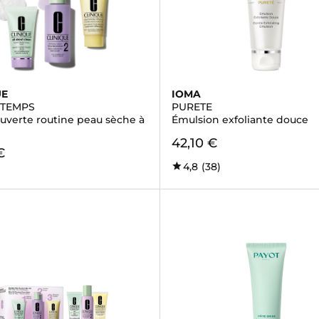
UE
IOMA
 TEMPS
PURETE
ouverte routine peau sèche à
Émulsion exfoliante douce
42,10 €
€
4,8
(38)