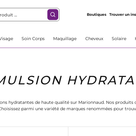
Boutiques
Trouver un ins
Visage
Soin Corps
Maquillage
Cheveux
Solaire
MULSION HYDRATA
ons hydratantes de haute qualité sur Marionnaud. Nos produits o
Choisissez parmi une variété de marques renommées pour trouve
ns de la peau. Commandez dès maintenant et profitez d'une peau