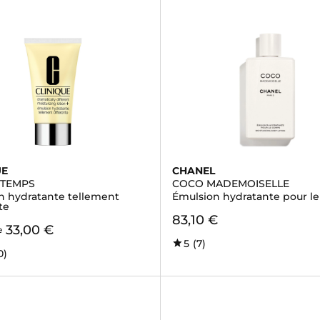
UE
CHANEL
 TEMPS
COCO MADEMOISELLE
n hydratante tellement
Émulsion hydratante pour le
te
83,10 €
33,00 €
e
5
(7)
0)