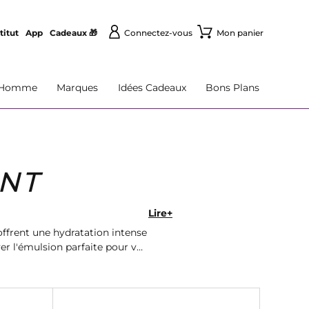
titut
App
Cadeaux 🎁
Connectez-vous
Mon panier
Homme
Marques
Idées Cadeaux
Bons Plans
NT
Lire+
ffrent une hydratation intense
r l'émulsion parfaite pour vos
 radieuse.