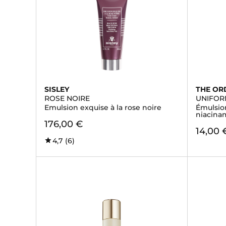
SISLEY
THE OR
ROSE NOIRE
UNIFOR
Emulsion exquise à la rose noire
Émulsion
niacina
176,00 €
14,00 
4,7
(6)