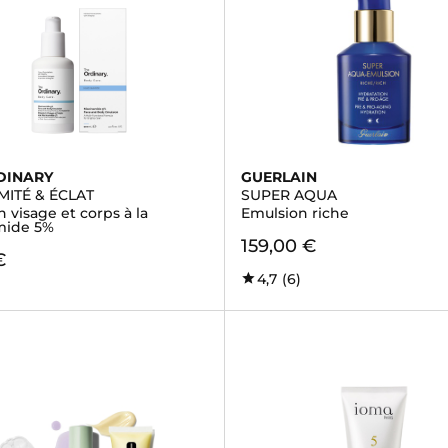
DINARY
GUERLAIN
MITÉ & ÉCLAT
SUPER AQUA
 visage et corps à la
Emulsion riche
mide 5%
159,00 €
€
4,7
(6)