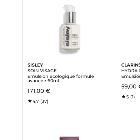
SISLEY
CLARIN
SOIN VISAGE
HYDRA-
Emulsion ecologique formule
Emulsio
avancee 60ml
59,00 
171,00 €
5
(1)
4,7
(37)