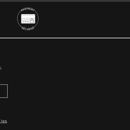
i
 les