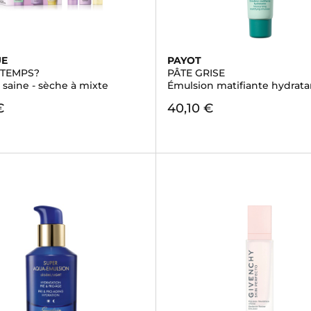
UE
PAYOT
 TEMPS?
PÂTE GRISE
 saine - sèche à mixte
Émulsion matifiante hydrata
€
40,10 €