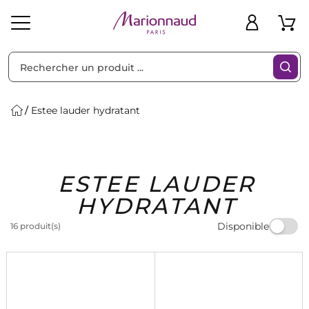
Trier par
Filtres
Estee lauder hydratant
Idées
Bons
ESTEE LAUDER
heveux
Solaire
Homme
Marques
Cadeaux
Plans
HYDRATANT
Disponible
16 produit(s)