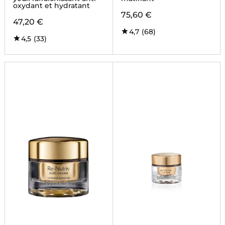
oxydant et hydratant
75,60 €
47,20 €
4,7
(68)
4,5
(33)