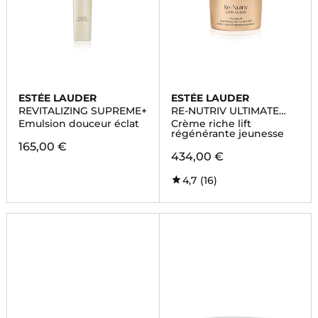
ESTÉE LAUDER
ESTÉE LAUDER
REVITALIZING SUPREME+
RE-NUTRIV ULTIMATE
LIFT REGENERATING
Emulsion douceur éclat
Crème riche lift
YOUTH
régénérante jeunesse
165,00 €
434,00 €
4,7
(16)