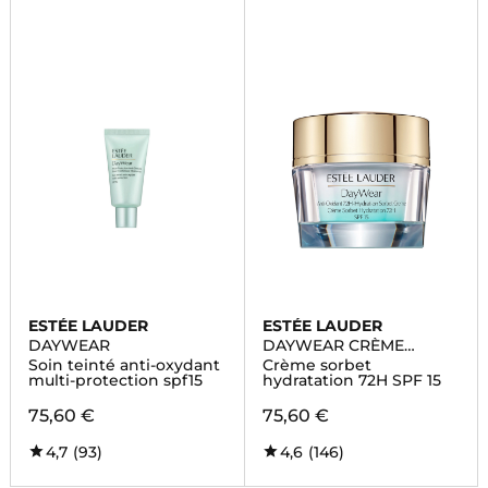
ESTÉE LAUDER
ESTÉE LAUDER
DAYWEAR
DAYWEAR CRÈME
HYDRATANTE
Soin teinté anti-oxydant
Crème sorbet
multi-protection spf15
hydratation 72H SPF 15
75,60 €
75,60 €
4,7
(93)
4,6
(146)