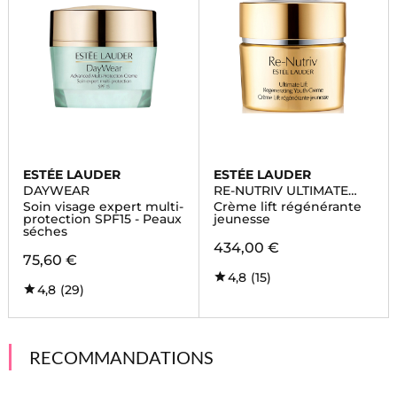
ESTÉE LAUDER
ESTÉE LAUDER
DAYWEAR
RE-NUTRIV ULTIMATE
LIFT
Soin visage expert multi-
Crème lift régénérante
protection SPF15 - Peaux
jeunesse
séches
434,00 €
75,60 €
4,8
(15)
4,8
(29)
RECOMMANDATIONS