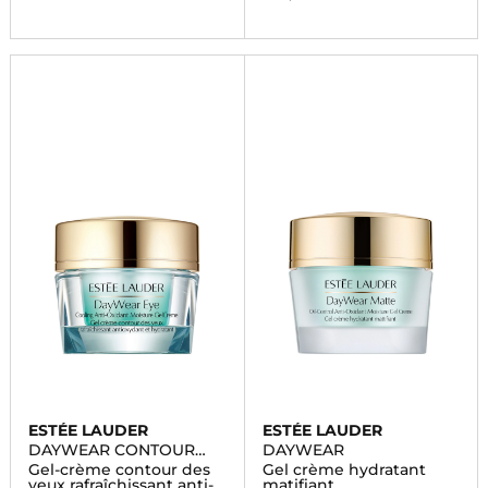
ESTÉE LAUDER
ESTÉE LAUDER
DAYWEAR CONTOUR
DAYWEAR
DES YEUX
Gel-crème contour des
Gel crème hydratant
yeux rafraîchissant anti-
matifiant