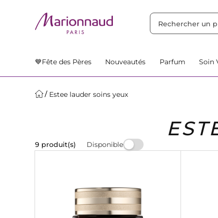
TRIER PAR
Filtres
Nos Suggestions
💙Fête des Pères
Nouveautés
Parfum
Soin 
Estee lauder soins yeux
EST
Disponible
9 produit(s)