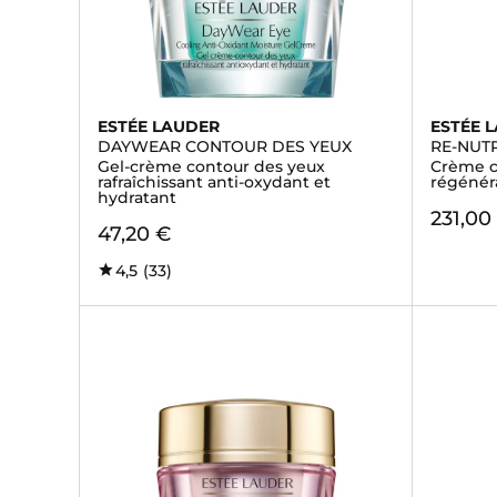
ESTÉE LAUDER
ESTÉE 
DAYWEAR CONTOUR DES YEUX
RE-NUTR
Gel-crème contour des yeux
Crème co
rafraîchissant anti-oxydant et
régénér
hydratant
231,00
47,20 €
4,5
(33)