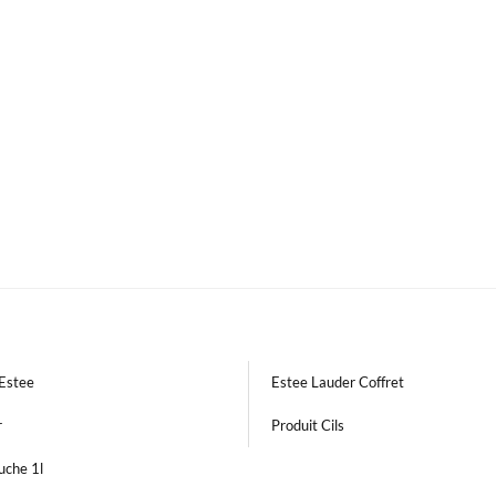
Estee
Estee Lauder Coffret
r
Produit Cils
uche 1l