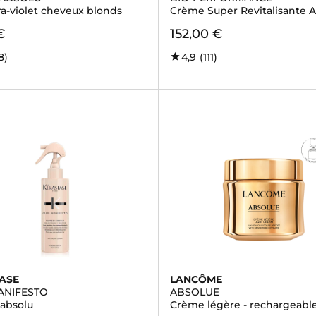
ra-violet cheveux blonds
Crème Super Revitalisante 
€
152,00 €
8)
4,9
(111)
ASE
LANCÔME
ANIFESTO
ABSOLUE
 absolu
Crème légère - rechargeabl