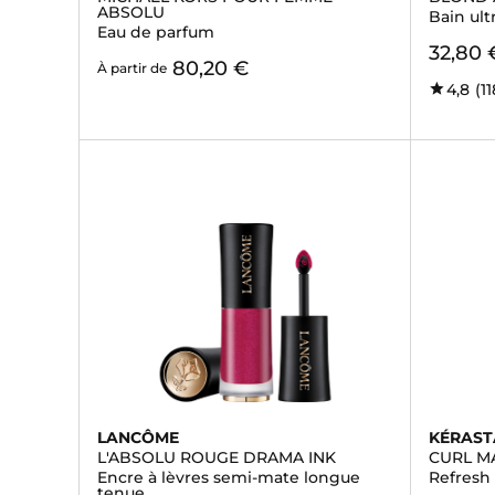
ABSOLU
Bain ult
Eau de parfum
32,80 
80,20 €
À partir de
4,8
(11
LANCÔME
KÉRAST
L'ABSOLU ROUGE DRAMA INK
CURL M
Encre à lèvres semi-mate longue
Refresh
tenue