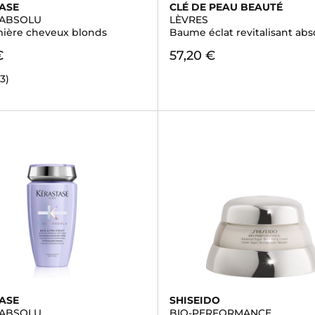
ASE
CLÉ DE PEAU BEAUTÉ
ABSOLU
LÈVRES
mière cheveux blonds
Baume éclat revitalisant abs
€
57,20 €
03)
ASE
SHISEIDO
ABSOLU
BIO-PERFORMANCE