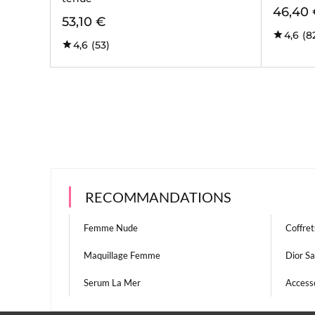
46,40
53,10 €
4,6
(8
4,6
(53)
RECOMMANDATIONS
Femme Nude
Coffre
Maquillage Femme
Dior Sa
Serum La Mer
Access