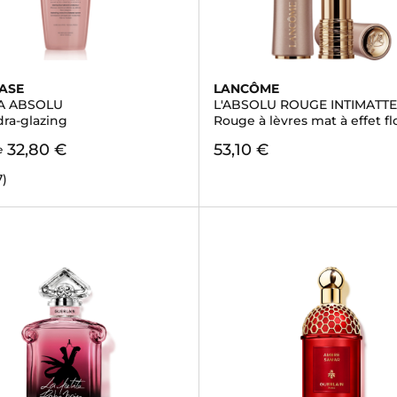
ASE
LANCÔME
A ABSOLU
L'ABSOLU ROUGE INTIMATTE
dra-glazing
Rouge à lèvres mat à effet fl
32,80 €
53,10 €
e
7)