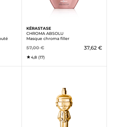
KÉRASTASE
CHROMA ABSOLU
outé
Masque chroma filler
37,62 €
57,00 €
4,8
(17)