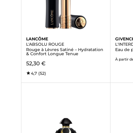
LANCÔME
GIVENC
L'ABSOLU ROUGE
L'INTER
Rouge à Lèvres Satiné – Hydratation
Eau de 
& Confort Longue Tenue
À partir d
52,30 €
4,7
(52)