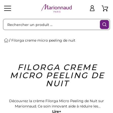
Trier par
Filtres
Filorga creme micro peeling de nuit
Idées
Bons
FILORGA CREME
heveux
Solaire
Homme
Marques
Cadeaux
Plans
MICRO PEELING DE
NUIT
Découvrez la crème Filorga Micro Peeling de Nuit sur
Marionnaud. Ce soin innovant aide à réduire les
imperfections de la peau et à révéler un teint plus
Lire+