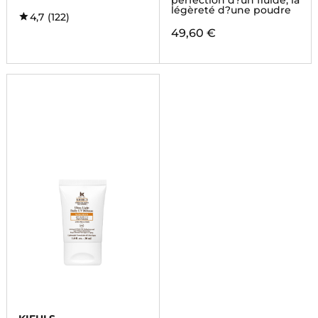
perfection d?un fluide, la
légèreté d?une poudre
4,7
(122)
49,60 €