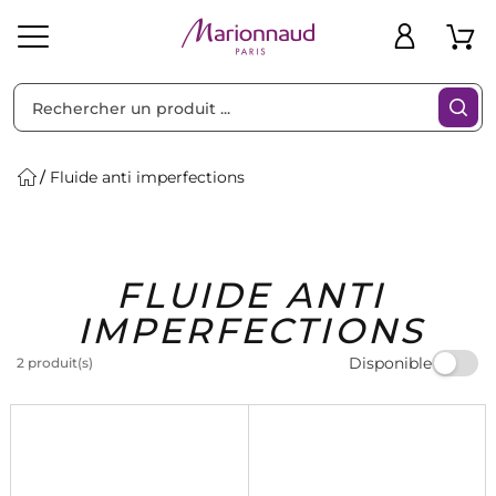
Trier par
Filtres
Fluide anti imperfections
Idées
Bons
FLUIDE ANTI
heveux
Solaire
Homme
Marques
Cadeaux
Plans
IMPERFECTIONS
Disponible
2 produit(s)