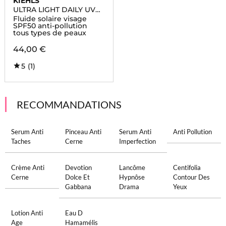
KIEHLS
ULTRA LIGHT DAILY UV
DEFENSE
Fluide solaire visage
SPF50 anti-pollution
tous types de peaux
44,00 €
5
(1)
RECOMMANDATIONS
Serum Anti
Pinceau Anti
Serum Anti
Anti Pollution
Taches
Cerne
Imperfection
Crème Anti
Devotion
Lancôme
Centifolia
Cerne
Dolce Et
Hypnôse
Contour Des
Gabbana
Drama
Yeux
Lotion Anti
Eau D
Age
Hamamélis