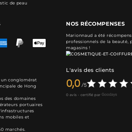
stic de peau
S
NOS RÉCOMPENSES
Marionnaud a été récompensé 
professionnels de la beauté, 
magasins !
L'avis des clients
, un conglomérat
0,0
incipale de Hong
0 avis - certifié par
ans des domaines
pérateurs portuaires
'infrastructures
ns mobiles et
50 marchés.