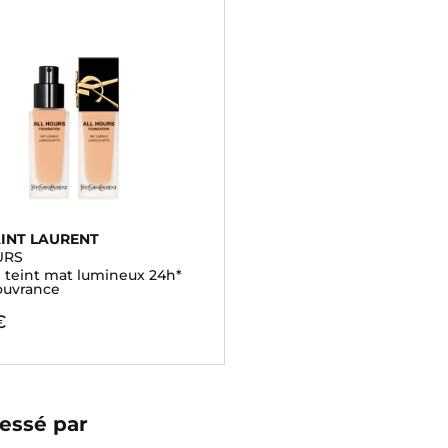
AINT LAURENT
URS
 teint mat lumineux 24h*
ouvrance
€
essé par