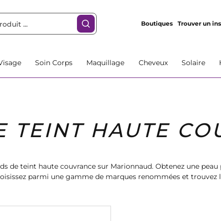
Boutiques
Trouver un ins
Visage
Soin Corps
Maquillage
Cheveux
Solaire
E TEINT HAUTE C
ds de teint haute couvrance sur Marionnaud. Obtenez une peau p
Choisissez parmi une gamme de marques renommées et trouvez le 
re beauté. Commandez dès maintenant et profitez de la livraison