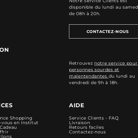
Notre Service Clients est
disponible du lundi au samed
de 08h à 20h.
CONTACTEZ-NOUS
ION
Retrouvez
notre service pour
personnes sourdes et
malentendantes
du lundi au
vendredi de 9h à 18h.
ICES
AIDE
ence Shopping
Service Clients - FAQ
vous en Institut
Livraison
 Cadeau
Retours faciles
ffrir
Contactez-nous
llons