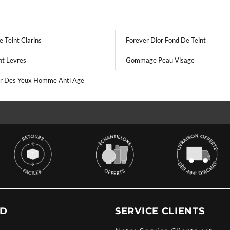
 Teint Clarins
Forever Dior Fond De Teint
nt Levres
Gommage Peau Visage
r Des Yeux Homme Anti Age
UD
SERVICE CLIENTS