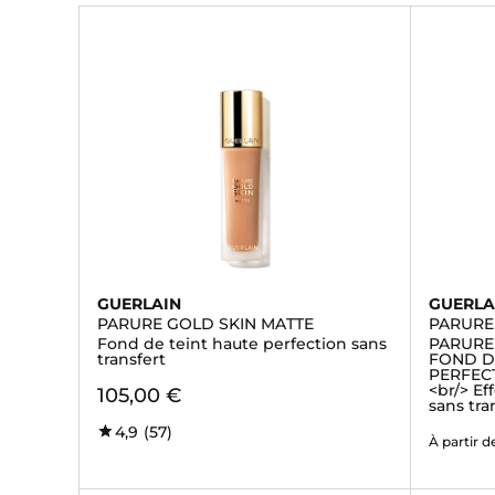
GUERLAIN
GUERLA
PARURE GOLD SKIN MATTE
PARURE
Fond de teint haute perfection sans
PARURE
transfert
FOND D
PERFECT
<br/> Ef
105,00 €
sans tra
4,9
(57)
À partir d