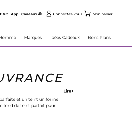
titut
App
Cadeaux 🎁
Connectez-vous
Mon panier
Homme
Marques
Idées Cadeaux
Bons Plans
OUVRANCE
Lire+
arfaite et un teint uniforme
fond de teint parfait pour
 rapide.