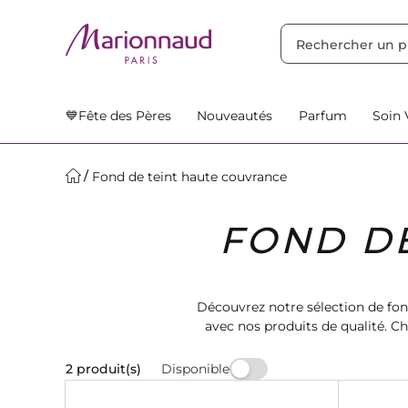
TRIER PAR
Filtres
Nos Suggestions
💙Fête des Pères
Nouveautés
Parfum
Soin 
Fond de teint haute couvrance
FOND D
Découvrez notre sélection de fon
avec nos produits de qualité. 
sublimer vot
Disponible
2 produit(s)