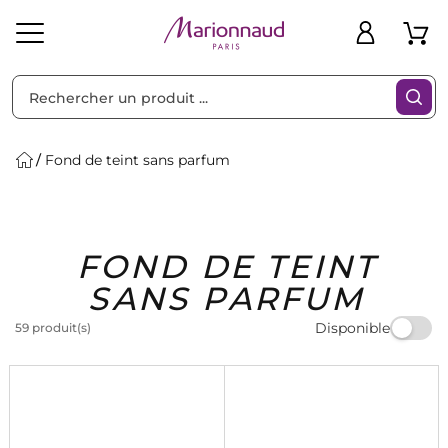
Trier par
Filtres
Fond de teint sans parfum
Idées
Bons
FOND DE TEINT
heveux
Solaire
Homme
Marques
Cadeaux
Plans
SANS PARFUM
Disponible
59 produit(s)