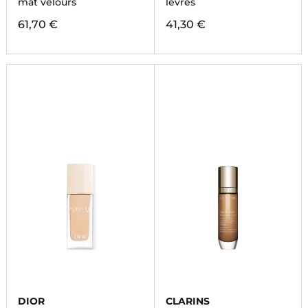
mat velours
lèvres
61,70 €
41,30 €
DIOR
CLARINS