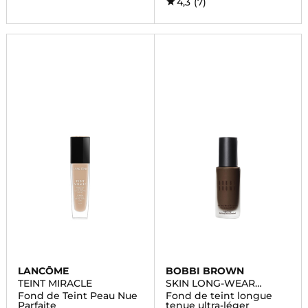
4,3
(7)
LANCÔME
BOBBI BROWN
TEINT MIRACLE
SKIN LONG-WEAR
WEIGHTLESS
Fond de Teint Peau Nue
Fond de teint longue
FOUNDATION
Parfaite
tenue ultra-léger