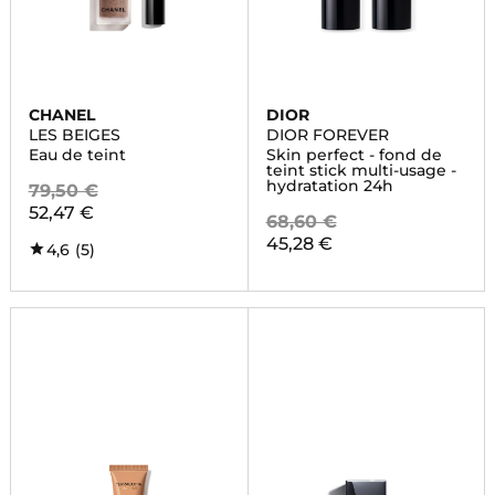
CHANEL
DIOR
LES BEIGES
DIOR FOREVER
Eau de teint
Skin perfect - fond de
teint stick multi-usage -
hydratation 24h
79,50 €
52,47 €
68,60 €
45,28 €
4,6
(5)