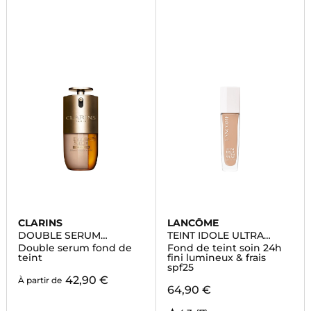
CLARINS
LANCÔME
DOUBLE SERUM
TEINT IDOLE ULTRA
FOUNDATION
WEAR CARE & GLOW
Double serum fond de
Fond de teint soin 24h
teint
fini lumineux & frais
spf25
42,90 €
À partir de
64,90 €