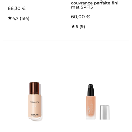
couvrance parfaite fini
mat SPF15
66,30 €
60,00 €
4,7
(194)
5
(9)