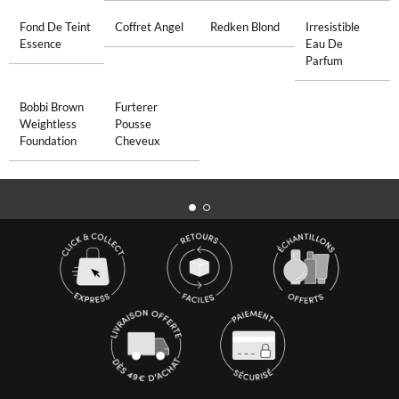
Fond De Teint
Coffret Angel
Redken Blond
Irresistible
Essence
Eau De
Parfum
Bobbi Brown
Furterer
Weightless
Pousse
Foundation
Cheveux