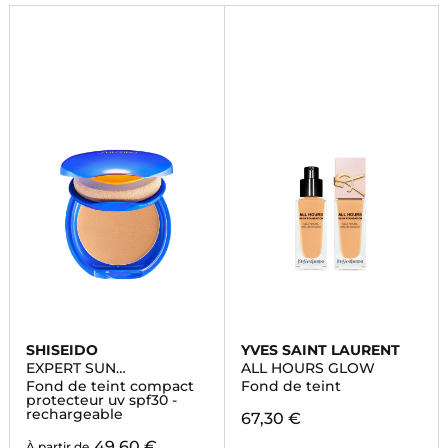
SHISEIDO
YVES SAINT LAURENT
EXPERT SUN
ALL HOURS GLOW
PROTECTOR
Fond de teint compact
Fond de teint
protecteur uv spf30 -
rechargeable
67,30 €
49,60 €
À partir de