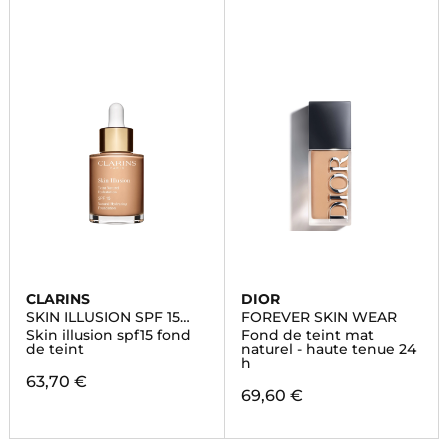
CLARINS
DIOR
SKIN ILLUSION SPF 15
FOREVER SKIN WEAR
30ML
Skin illusion spf15 fond
Fond de teint mat
de teint
naturel - haute tenue 24
h
63,70 €
69,60 €