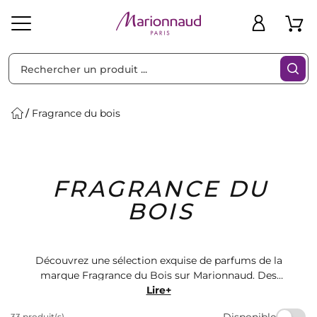
Trier par
Filtres
Fragrance du bois
Idées
Bons
FRAGRANCE DU
heveux
Solaire
Homme
Marques
Cadeaux
Plans
BOIS
Découvrez une sélection exquise de parfums de la
marque Fragrance du Bois sur Marionnaud. Des
fragrances envoûtantes et luxueuses qui vous
Lire+
transporteront dans un univers olfactif unique. Trouvez
Disponible
33 produit(s)