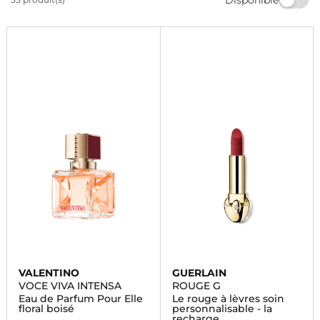
votre signature olfactive parmi notre gamme variée
de parfums pour hommes et femmes. Commandez
dès maintenant et laissez-vous séduire.
VALENTINO
GUERLAIN
VOCE VIVA INTENSA
ROUGE G
Eau de Parfum Pour Elle
Le rouge à lèvres soin
floral boisé
personnalisable - la
recharge