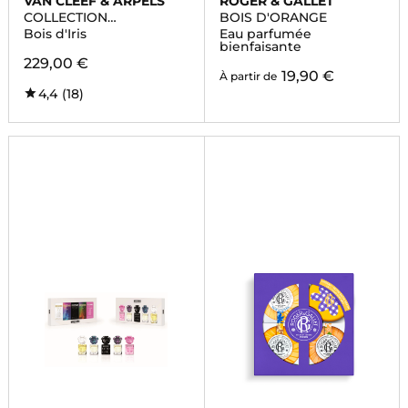
VAN CLEEF & ARPELS
ROGER & GALLET
COLLECTION
BOIS D'ORANGE
EXTRAORDINAIRE
Bois d'Iris
Eau parfumée
bienfaisante
229,00 €
19,90 €
À partir de
4,4
(18)