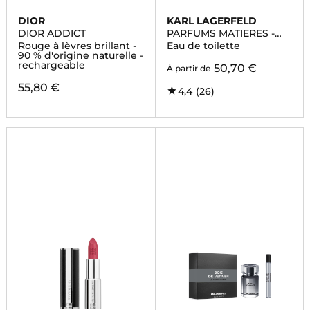
DIOR
KARL LAGERFELD
DIOR ADDICT
PARFUMS MATIERES -
BOIS D'AMBRE
Rouge à lèvres brillant -
Eau de toilette
90 % d'origine naturelle -
rechargeable
50,70 €
À partir de
55,80 €
4,4
(26)