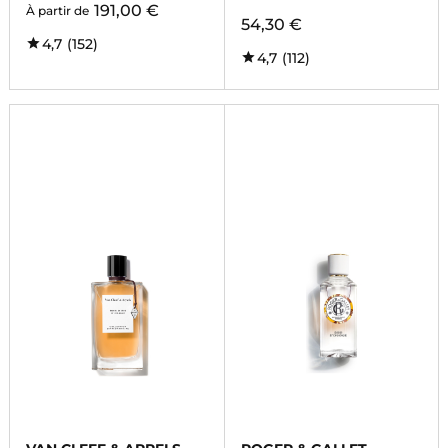
191,00 €
À partir de
54,30 €
4,7
(152)
4,7
(112)