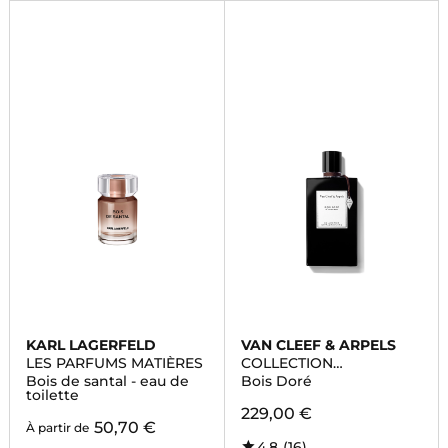
KARL LAGERFELD
VAN CLEEF & ARPELS
LES PARFUMS MATIÈRES
COLLECTION
EXTRAORDINAIRE
Bois de santal - eau de
Bois Doré
toilette
229,00 €
50,70 €
À partir de
4,8
(16)