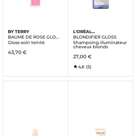
BY TERRY
L'ORÉAL
PROFESSIONNEL
BAUME DE ROSE GLOW
BLONDIFIER GLOSS
GLOSS
Gloss-soin teinté
Shampoing illuminateur
cheveux blonds
43,70 €
27,00 €
4,6
(5)