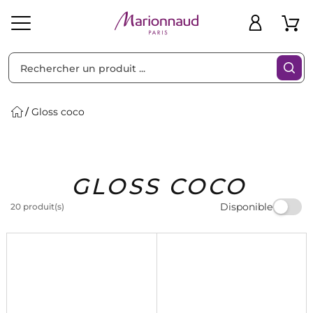
Trier par
Filtres
Gloss coco
Idées
Bons
GLOSS COCO
heveux
Solaire
Homme
Marques
Cadeaux
Plans
Disponible
20 produit(s)