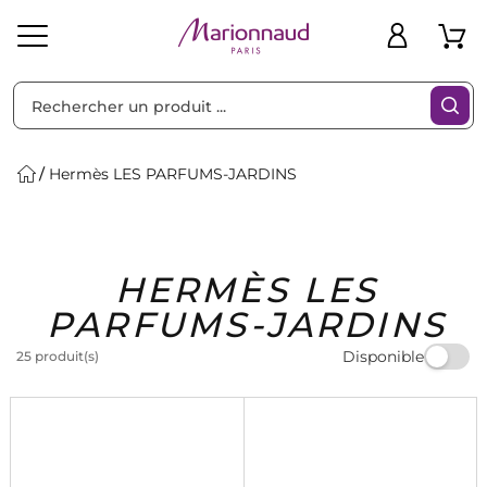
Trier par
Filtres
Hermès LES PARFUMS-JARDINS
Idées
Bons
HERMÈS LES
heveux
Solaire
Homme
Marques
Cadeaux
Plans
PARFUMS-JARDINS
Disponible
25 produit(s)