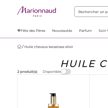
TRIER PAR
Filtres
Nos Suggestions
💙Fête des Pères
Nouveautés
Parfum
Soin 
Huile cheveux kerastase elixir
HUILE C
Disponible
2 produit(s)