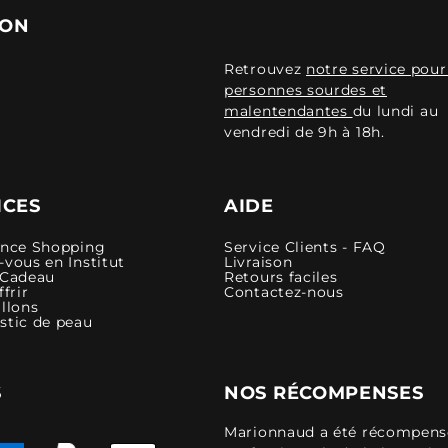
ION
Retrouvez
notre service pour
personnes sourdes et
malentendantes
du lundi au
vendredi de 9h à 18h.
ICES
AIDE
ence Shopping
Service Clients - FAQ
vous en Institut
Livraison
 Cadeau
Retours faciles
ffrir
Contactez-nous
llons
stic de peau
S
NOS RÉCOMPENSES
Marionnaud a été récompensé 