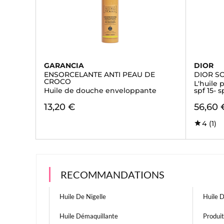
GARANCIA
DIOR
ENSORCELANTE ANTI PEAU DE
DIOR S
CROCO
L'huile 
Huile de douche enveloppante
spf 15- s
13,20 €
56,60 
4
(1)
RECOMMANDATIONS
Huile De Nigelle
Huile 
Huile Démaquillante
Produit