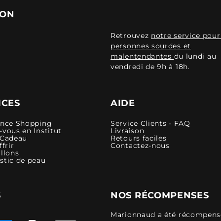
ION
Retrouvez
notre service pour
personnes sourdes et
malentendantes
du lundi au
vendredi de 9h à 18h.
ICES
AIDE
ence Shopping
Service Clients - FAQ
vous en Institut
Livraison
 Cadeau
Retours faciles
ffrir
Contactez-nous
llons
stic de peau
S
NOS RÉCOMPENSES
Marionnaud a été récompensé 