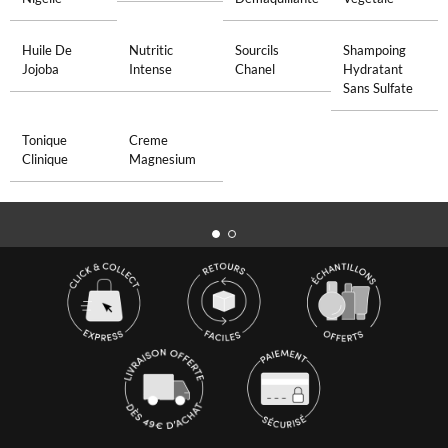
Huile De
Nutritic
Sourcils
Shampoing
Jojoba
Intense
Chanel
Hydratant
Sans Sulfate
Tonique
Creme
Clinique
Magnesium