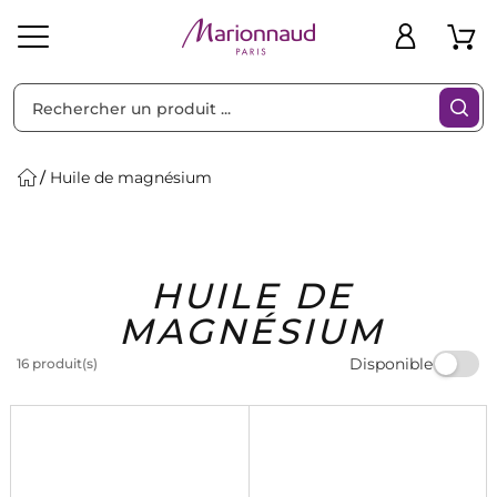
Trier par
Filtres
Huile de magnésium
Idées
Bons
HUILE DE
heveux
Solaire
Homme
Marques
Cadeaux
Plans
MAGNÉSIUM
Disponible
16 produit(s)