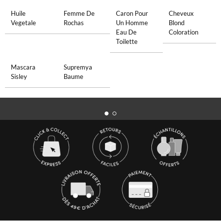
Huile
Femme De
Caron Pour
Cheveux
Vegetale
Rochas
Un Homme
Blond
Eau De
Coloration
Toilette
Mascara
Supremya
Sisley
Baume