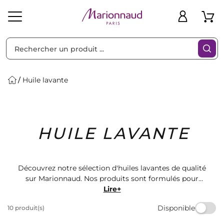
Trier par
Filtres
Huile lavante
Idées
Bons
HUILE LAVANTE
heveux
Solaire
Homme
Marques
Cadeaux
Plans
Découvrez notre sélection d'huiles lavantes de qualité
sur Marionnaud. Nos produits sont formulés pour
nettoyer en douceur tout en nourrissant la peau.
Lire+
Offrez-vous une expérience de soin luxueuse avec nos
Disponible
10 produit(s)
huiles lavantes parfumées. Trouvez le produit parfait
pour votre routine de beauté dès aujourd'hui.