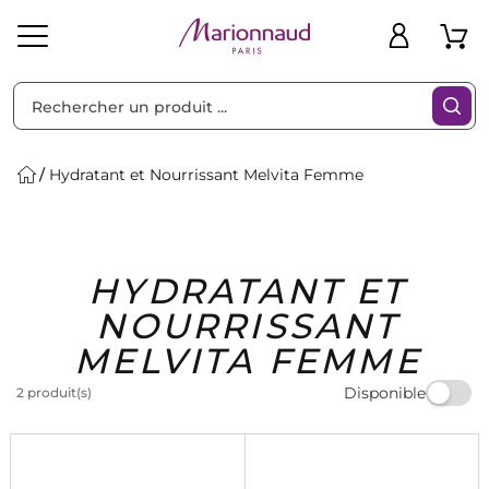
Trier par
Filtres
Hydratant et Nourrissant Melvita Femme
Idées
Bons
HYDRATANT ET
heveux
Solaire
Homme
Marques
Cadeaux
Plans
NOURRISSANT
MELVITA FEMME
Disponible
2 produit(s)