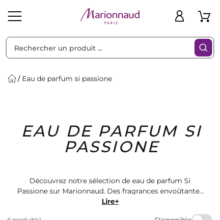
Trier par
Filtres
Eau de parfum si passione
Idées
Bons
EAU DE PARFUM SI
heveux
Solaire
Homme
Marques
Cadeaux
Plans
PASSIONE
Découvrez notre sélection de eau de parfum Si
Passione sur Marionnaud. Des fragrances envoûtantes
pour révéler votre passion. Offrez-vous un parfum qui
Lire+
vous ressemble et laissez-vous séduire par notre
Disponible
6 produit(s)