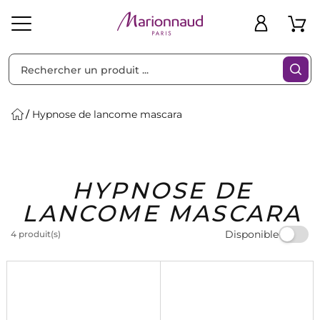
Trier par
Filtres
Hypnose de lancome mascara
Idées
Bons
HYPNOSE DE
heveux
Solaire
Homme
Marques
Cadeaux
Plans
LANCOME MASCARA
Disponible
4 produit(s)