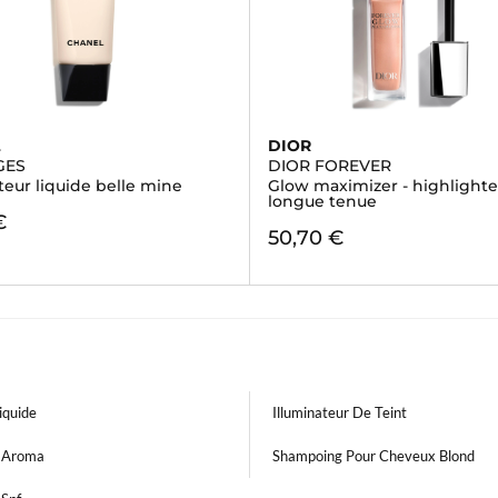
L
DIOR
GES
DIOR FOREVER
teur liquide belle mine
Glow maximizer - highlighte
longue tenue
€
50,70 €
iquide
Illuminateur De Teint
s Aroma
Shampoing Pour Cheveux Blond