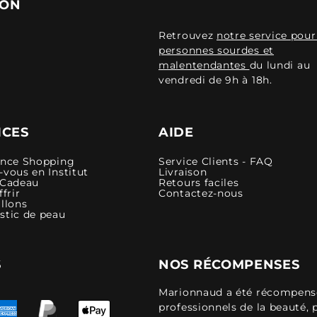
ION
Retrouvez
notre service pour
personnes sourdes et
malentendantes
du lundi au
vendredi de 9h à 18h.
ICES
AIDE
ence Shopping
Service Clients - FAQ
vous en Institut
Livraison
 Cadeau
Retours faciles
ffrir
Contactez-nous
llons
stic de peau
S
NOS RÉCOMPENSES
Marionnaud a été récompensé 
professionnels de la beauté, 