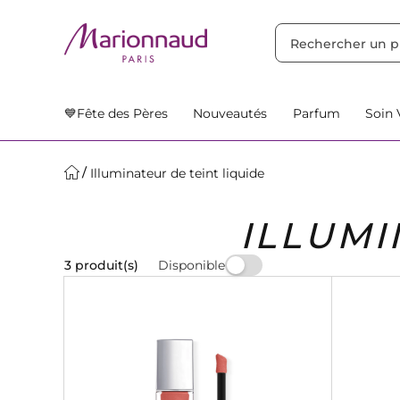
TRIER PAR
Filtres
Nos Suggestions
💙Fête des Pères
Nouveautés
Parfum
Soin 
Illuminateur de teint liquide
ILLUMI
Disponible
3 produit(s)