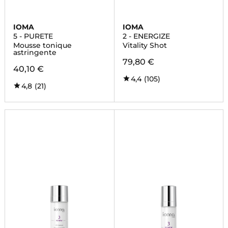
IOMA
IOMA
5 - PURETE
2 - ENERGIZE
Mousse tonique
Vitality Shot
astringente
79,80 €
40,10 €
4,4
(105)
4,8
(21)