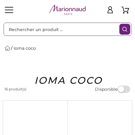
Trier par
Filtres
Ioma coco
Idées
Bons
IOMA COCO
heveux
Solaire
Homme
Marques
Cadeaux
Plans
Disponible
16 produit(s)