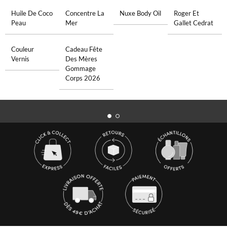
Huile De Coco
Concentre La
Nuxe Body Oil
Roger Et
Peau
Mer
Gallet Cedrat
Couleur
Cadeau Fête
Vernis
Des Mères
Gommage
Corps 2026