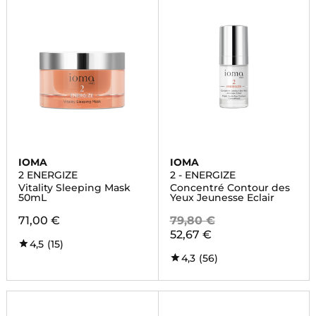
IOMA
IOMA
2 ENERGIZE
2 - ENERGIZE
Vitality Sleeping Mask
Concentré Contour des
50mL
Yeux Jeunesse Eclair
71,00 €
79,80 €
52,67 €
4,5
(15)
4,3
(56)