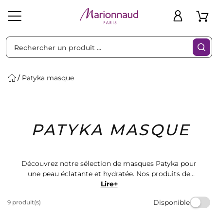
Trier par
Filtres
Patyka masque
Idées
Bons
PATYKA MASQUE
heveux
Solaire
Homme
Marques
Cadeaux
Plans
Découvrez notre sélection de masques Patyka pour
une peau éclatante et hydratée. Nos produits de
qualité vous offrent une expérience sensorielle unique.
Lire+
Retrouvez une gamme variée de masques adaptés à
Disponible
9 produit(s)
tous les types de peau sur Marionnaud. Prenez soin de
votre peau avec nos produits de beauté haut de