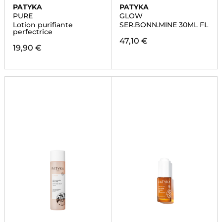
PATYKA
PATYKA
PURE
GLOW
Lotion purifiante
SER.BONN.MINE 30ML FL
perfectrice
47,10 €
19,90 €