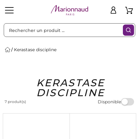
Trier par
Filtres
Kerastase discipline
Idées
Bons
KERASTASE
heveux
Solaire
Homme
Marques
Cadeaux
Plans
DISCIPLINE
Disponible
7 produit(s)