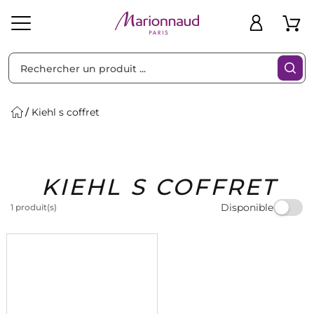
Trier par
Filtres
Kiehl s coffret
Idées
Bons
KIEHL S COFFRET
heveux
Solaire
Homme
Marques
Cadeaux
Plans
Disponible
1 produit(s)