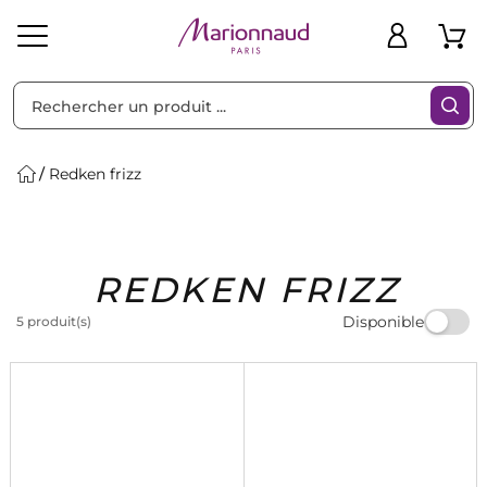
Trier par
Filtres
Redken frizz
Idées
Bons
REDKEN FRIZZ
heveux
Solaire
Homme
Marques
Cadeaux
Plans
Disponible
5 produit(s)