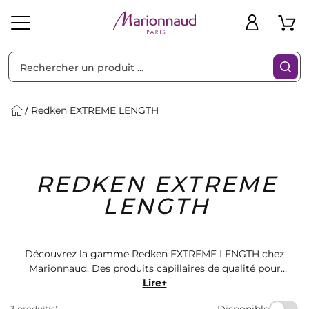
Trier par
Filtres
Redken EXTREME LENGTH
Idées
Bons
REDKEN EXTREME
heveux
Solaire
Homme
Marques
Cadeaux
Plans
LENGTH
Découvrez la gamme Redken EXTREME LENGTH chez
Marionnaud. Des produits capillaires de qualité pour
des cheveux longs et forts. Obtenez des résultats
Lire+
visibles et durables grâce à ces formules innovantes.
Disponible
3 produit(s)