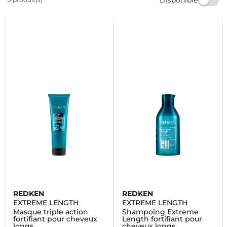
Offrez à vos cheveux le soin qu'ils méritent avec
Redken EXTREME LENGTH. Commandez dès
maintenant et profitez de la livraison rapide.
REDKEN
REDKEN
EXTREME LENGTH
EXTREME LENGTH
Masque triple action
Shampoing Extreme
fortifiant pour cheveux
Length fortifiant pour
longs
cheveux longs