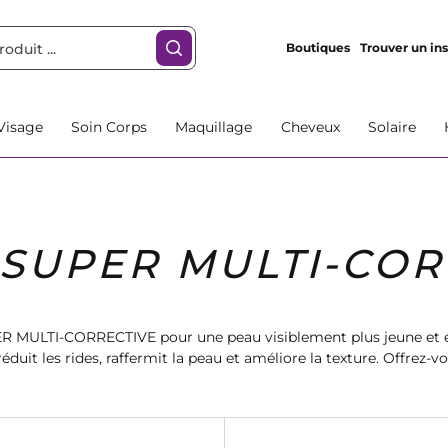
Boutiques
Trouver un ins
Visage
Soin Corps
Maquillage
Cheveux
Solaire
 SUPER MULTI-COR
R MULTI-CORRECTIVE pour une peau visiblement plus jeune et é
éduit les rides, raffermit la peau et améliore la texture. Offrez-v
avec ce sérum incontournable de chez Marionnaud.