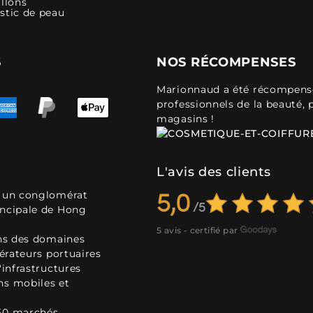
llons
stic de peau
S
NOS RÉCOMPENSES
Marionnaud a été récompensé 
professionnels de la beauté, 
magasins !
L'avis des clients
, un conglomérat
5,0
incipale de Hong
5 avis - certifié par
ans des domaines
pérateurs portuaires
'infrastructures
ns mobiles et
50 marchés.