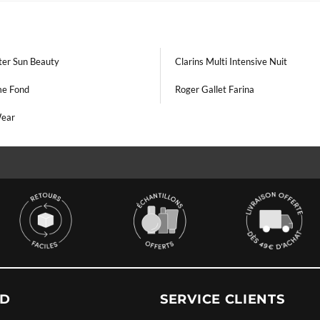
ter Sun Beauty
Clarins Multi Intensive Nuit
e Fond
Roger Gallet Farina
Wear
UD
SERVICE CLIENTS