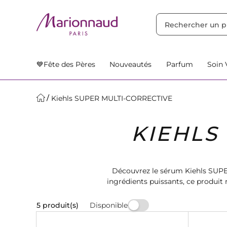
TRIER PAR
Filtres
Nos Suggestions
💙Fête des Pères
Nouveautés
Parfum
Soin 
Kiehls SUPER MULTI-CORRECTIVE
KIEHLS
Découvrez le sérum Kiehls SUPE
ingrédients puissants, ce produit r
Disponible
5 produit(s)