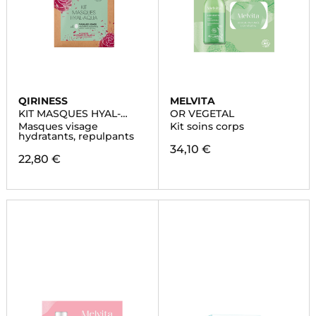
QIRINESS
MELVITA
KIT MASQUES HYAL-
OR VEGETAL
AQUA
Masques visage
Kit soins corps
hydratants, repulpants
34,10 €
22,80 €