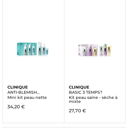
CLINIQUE
CLINIQUE
ANTI-BLEMISH
BASIC 3 TEMPS?
SOLUTIONS™
Mini kit peau nette
Kit peau saine - sèche à
mixte
34,20 €
27,70 €