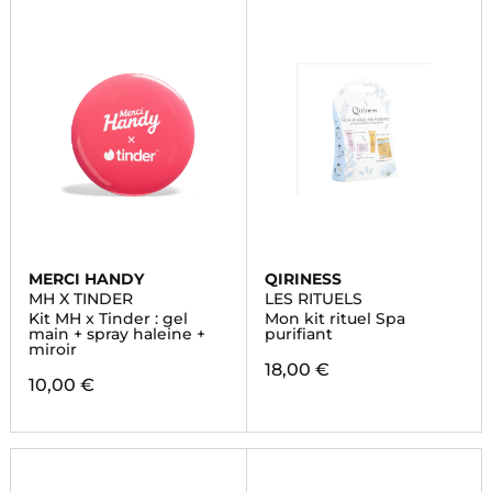
MERCI HANDY
QIRINESS
MH X TINDER
LES RITUELS
Kit MH x Tinder : gel
Mon kit rituel Spa
main + spray haleine +
purifiant
miroir
18,00 €
10,00 €