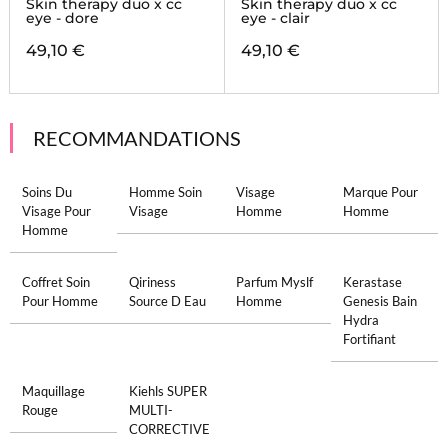
Skin therapy duo x cc
Skin therapy duo x cc
eye - dore
eye - clair
49,10 €
49,10 €
RECOMMANDATIONS
Soins Du
Homme Soin
Visage
Marque Pour
Visage Pour
Visage
Homme
Homme
Homme
Coffret Soin
Qiriness
Parfum Myslf
Kerastase
Pour Homme
Source D Eau
Homme
Genesis Bain
Hydra
Fortifiant
Maquillage
Kiehls SUPER
Rouge
MULTI-
CORRECTIVE