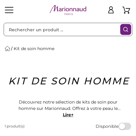
Trier par
Filtres
Kit de soin homme
Idées
Bons
KIT DE SOIN HOMME
heveux
Solaire
Homme
Marques
Cadeaux
Plans
Découvrez notre sélection de kits de soin pour
homme sur Marionnaud. Offrez à votre peau le
traitement qu'elle mérite avec nos produits de qualité.
Lire+
Retrouvez des marques renommées et des formules
Disponible
1 produit(s)
adaptées à tous les types de peau. Prenez soin de vous
avec Marionnaud.