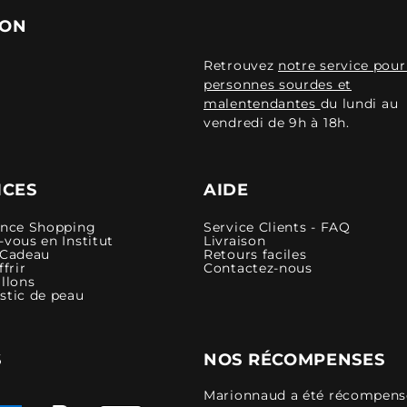
ION
Retrouvez
notre service pour
personnes sourdes et
malentendantes
du lundi au
vendredi de 9h à 18h.
ICES
AIDE
ence Shopping
Service Clients - FAQ
vous en Institut
Livraison
 Cadeau
Retours faciles
ffrir
Contactez-nous
llons
stic de peau
S
NOS RÉCOMPENSES
Marionnaud a été récompensé 