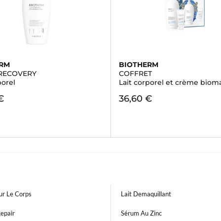
ERM
BIOTHERM
 RECOVERY
COFFRET
porel
Lait corporel et crème biom
€
36,60 €
ur Le Corps
Lait Demaquillant
epair
Sérum Au Zinc