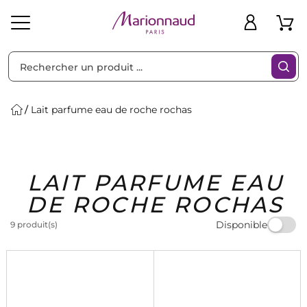
Trier par
Filtres
Lait parfume eau de roche rochas
Idées
Bons
LAIT PARFUME EAU
heveux
Solaire
Homme
Marques
Cadeaux
Plans
DE ROCHE ROCHAS
Disponible
9 produit(s)