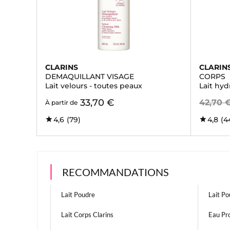
CLARINS
CLARIN
DEMAQUILLANT VISAGE
CORPS
Lait velours - toutes peaux
Lait hyd
33,70 €
42,70 
À partir de
4,6
(79)
4,8
(4
RECOMMANDATIONS
Lait Poudre
Lait Po
Lait Corps Clarins
Eau Pro