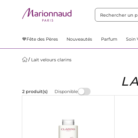
TRIER PAR
Filtres
Nos Suggestions
💙Fête des Pères
Nouveautés
Parfum
Soin 
Lait velours clarins
L
Disponible
2 produit(s)