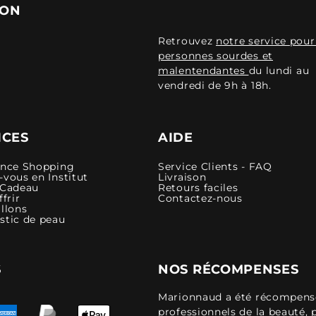
ION
Retrouvez
notre service pour
personnes sourdes et
malentendantes
du lundi au
vendredi de 9h à 18h.
ICES
AIDE
ence Shopping
Service Clients - FAQ
vous en Institut
Livraison
 Cadeau
Retours faciles
ffrir
Contactez-nous
llons
stic de peau
S
NOS RÉCOMPENSES
Marionnaud a été récompensé 
professionnels de la beauté, 