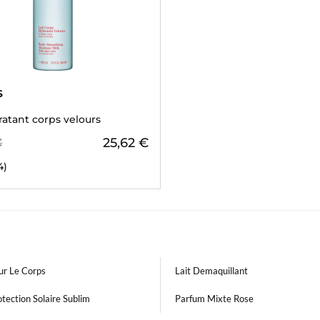
S
ratant corps velours
25,62 €
€
4)
ur Le Corps
Lait Demaquillant
tection Solaire Sublim
Parfum Mixte Rose