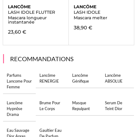
LANCÔME
LANCÔME
LASH IDOLE FLUTTER
LASH IDOLE
Mascara longueur
Mascara melter
instantanée
38,90 €
23,60 €
RECOMMANDATIONS
Parfums
Lancôme
Lancôme
Lancôme
Lancome Pour
RENERGIE
Génifique
ABSOLUE
Femme
Lancôme
Brume Pour
Masque
Serum De
Hypnôse
Le Corps
Repulpant
Teint Dior
Drama
Eau Sauvage
Gaultier Eau
Dior Apres
De Parfum