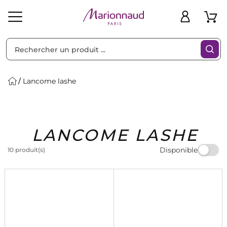
Trier par
Filtres
Lancome lashe
Idées
Bons
LANCOME LASHE
heveux
Solaire
Homme
Marques
Cadeaux
Plans
Disponible
10 produit(s)