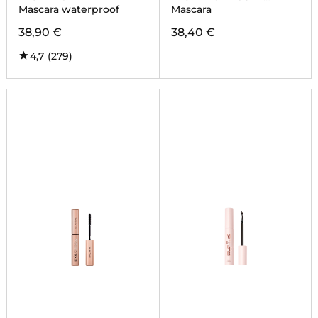
GODDESS
Mascara waterproof
Mascara
38,90 €
38,40 €
4,7
(279)