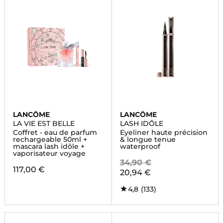
LANCÔME
LANCÔME
LA VIE EST BELLE
LASH IDÔLE
Coffret - eau de parfum
Eyeliner haute précision
rechargeable 50ml +
& longue tenue
mascara lash idôle +
waterproof
vaporisateur voyage
34,90 €
117,00 €
20,94 €
4,8
(133)