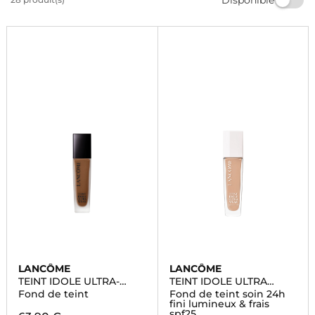
mieux à votre carnation. Offrez-vous un teint
impeccable avec les produits Lancôme Teint Idole
disponibles chez Marionnaud.
LANCÔME
LANCÔME
TEINT IDOLE ULTRA-
TEINT IDOLE ULTRA
WEAR
WEAR CARE & GLOW
Fond de teint
Fond de teint soin 24h
fini lumineux & frais
spf25