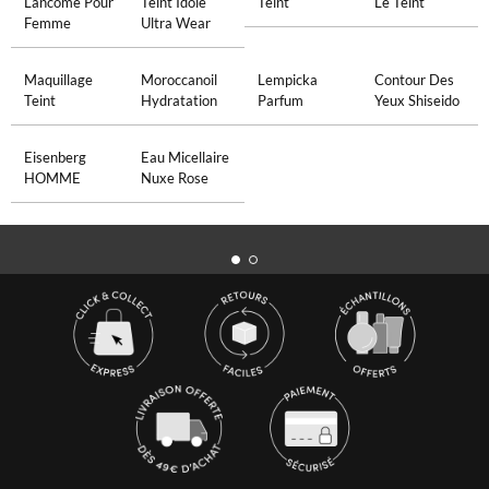
Lancome Pour
Teint Idole
Teint
Le Teint
Femme
Ultra Wear
Maquillage
Moroccanoil
Lempicka
Contour Des
Teint
Hydratation
Parfum
Yeux Shiseido
Eisenberg
Eau Micellaire
HOMME
Nuxe Rose