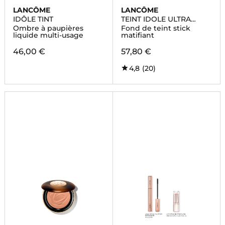
LANCÔME
LANCÔME
IDÔLE TINT
TEINT IDOLE ULTRA
WEAR STICK
Ombre à paupières
Fond de teint stick
liquide multi-usage
matifiant
46,00 €
57,80 €
4,8
(20)