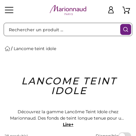
Trier par
Filtres
Lancome teint idole
Idées
Bons
LANCOME TEINT
heveux
Solaire
Homme
Marques
Cadeaux
Plans
IDOLE
Découvrez la gamme Lancôme Teint Idole chez
Marionnaud. Des fonds de teint longue tenue pour une
peau parfaite toute la journée. Choisissez parmi une
Lire+
variété de teintes pour trouver celle qui convient le
Disponible
28 produit(s)