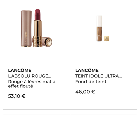
LANCÔME
LANCÔME
L'ABSOLU ROUGE
TEINT IDOLE ULTRA
INTIMATTE
WEAR SKIN-GLOW
Rouge à lèvres mat à
Fond de teint
SERUM CONCEALER
effet flouté
46,00 €
53,10 €