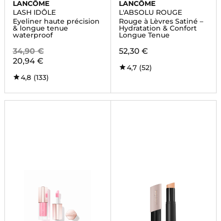
LANCÔME
LANCÔME
LASH IDÔLE
L'ABSOLU ROUGE
Eyeliner haute précision
Rouge à Lèvres Satiné –
& longue tenue
Hydratation & Confort
waterproof
Longue Tenue
34,90 €
52,30 €
20,94 €
4,7
(52)
4,8
(133)