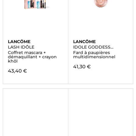
LANCÔME
LANCÔME
LASH IDÔLE
IDOLE GODDESS
DIMENSION
Coffret mascara +
Fard à paupières
EYESHADOW
démaquillant + crayon
multidimensionnel
khôl
41,30 €
43,40 €