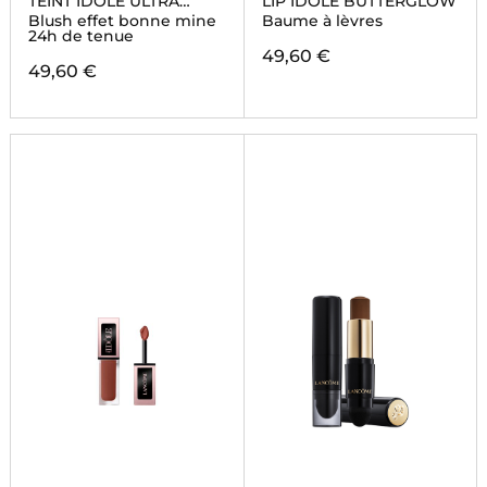
TEINT IDOLE ULTRA
LIP IDÔLE BUTTERGLOW
WEAR SHAPE
Blush effet bonne mine
Baume à lèvres
24h de tenue
49,60 €
49,60 €