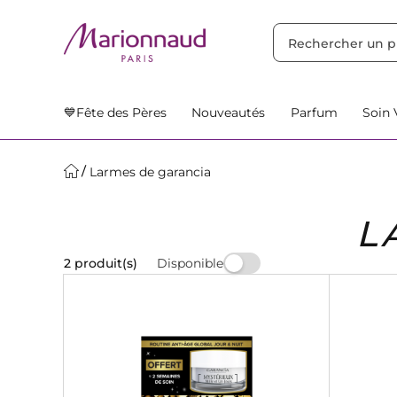
TRIER PAR
Filtres
Nos Suggestions
💙Fête des Pères
Nouveautés
Parfum
Soin 
Larmes de garancia
L
Disponible
2 produit(s)