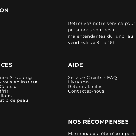
ION
Retrouvez
notre service pour
personnes sourdes et
malentendantes
du lundi au
vendredi de 9h à 18h.
ICES
AIDE
ence Shopping
Service Clients - FAQ
vous en Institut
Livraison
 Cadeau
Retours faciles
ffrir
Contactez-nous
llons
stic de peau
S
NOS RÉCOMPENSES
Marionnaud a été récompensé 